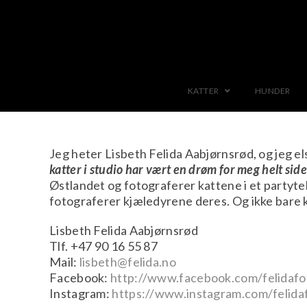
KATTER
HUNDER
Jeg heter Lisbeth Felida Aabjørnsrød, og jeg el
katter i studio har vært en drøm for meg helt sid
Østlandet og fotograferer kattene i et partytelt
fotograferer kjæledyrene deres. Og ikke bare 
Lisbeth Felida Aabjørnsrød
Tlf. +47 90 16 55 87
Mail:
lisbeth@felida.no
Facebook:
http://www.facebook.com/felidafo
Instagram:
https://www.instagram.com/felida