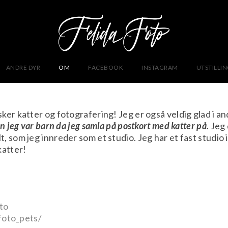
ANDRE DYR
OM
FACEBOOK
INSTAGRAM
UTSTILLI
sker katter og fotografering! Jeg er også veldig glad i an
en jeg var barn da jeg samla på postkort med katter på.
Jeg 
, som jeg innreder som et studio. Jeg har et fast studio i
katter!
to
foto_pets/