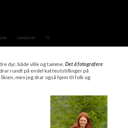
NGER
GAVEKORT
dre dyr, både ville og tamme.
Det å fotografere
drar rundt på endel katteutstillinger på
 Skien, men jeg drar også hjem til folk og