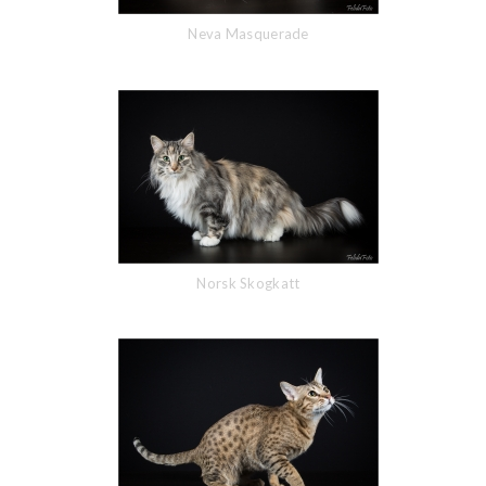
Neva Masquerade
Norsk Skogkatt