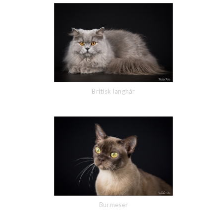
Britisk langhår
Burmeser