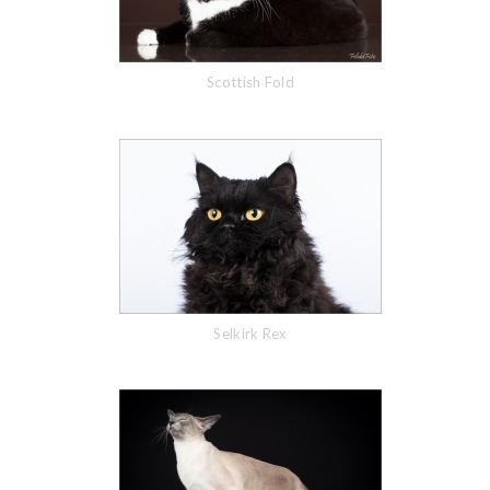
Scottish Fold
Selkirk Rex