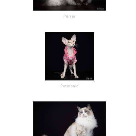
Perser
Peterbald