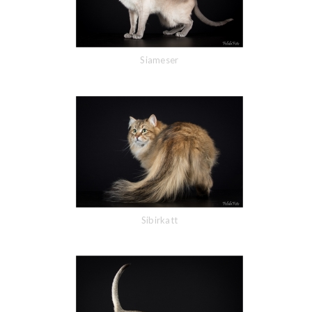
Siameser
Sibirkatt