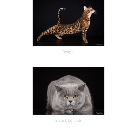
Bengal
Britisk korthår