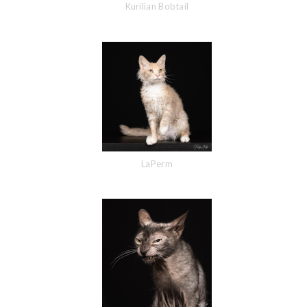
Kurilian Bobtail
LaPerm