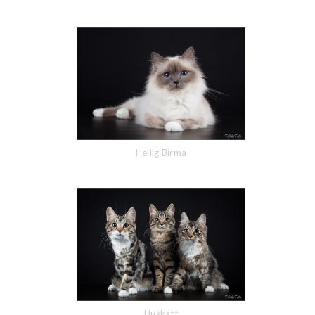
Hellig Birma
Huskatt