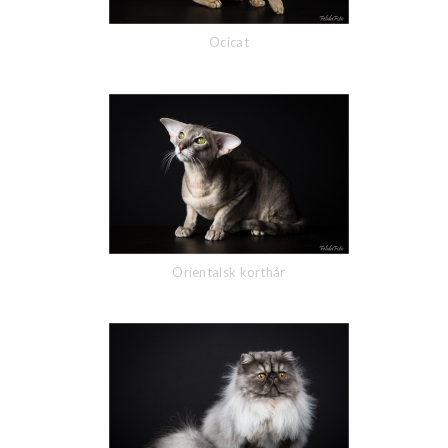
Ocicat
Orientalsk korthår